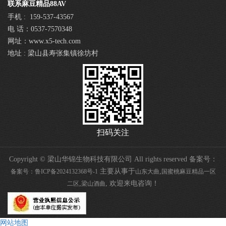
联系麻豆精品88AV
手机 : 159-537-43567
电 话：0537-7570348
网址：www.x5-tech.com
地址 : 梁山县寿张集镇徐坊村
扫码关注
Copyright © 梁山华锦生物科技有限公司 All rights reserved 备案号：
主要从事于
,
备案号：鲁ICP备2024132368号-1
山东大曲
国蜜桃麻豆精品一区
,
, 欢迎来电咨询！
二区
梁山酒曲
网站地图